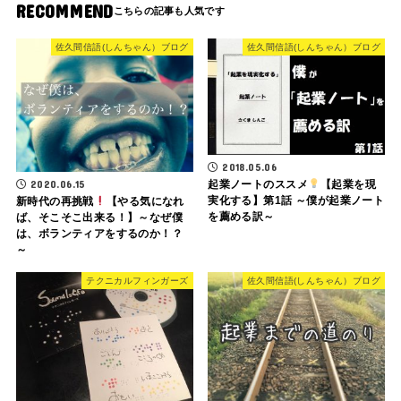
RECOMMEND
佐久間信語(しんちゃん）ブログ
佐久間信語(しんちゃん）ブログ
2018.05.06
2020.06.15
起業ノートのススメ
【起業を現
実化する】第1話 ～僕が起業ノート
新時代の再挑戦
【やる気になれ
を薦める訳～
ば、そこそこ出来る！】～なぜ僕
は、ボランティアをするのか！？
～
テクニカルフィンガーズ
佐久間信語(しんちゃん）ブログ