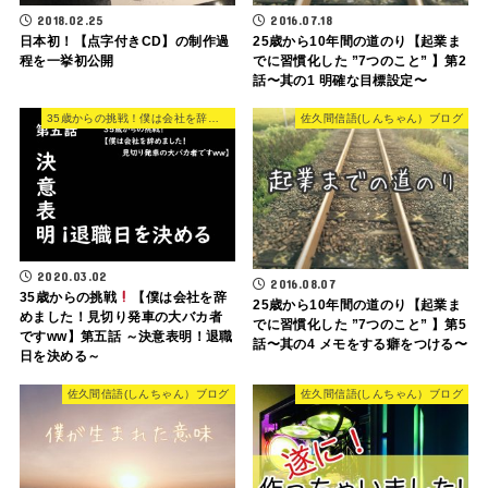
2018.02.25
2016.07.18
日本初！【点字付きCD】の制作過
25歳から10年間の道のり【起業ま
程を一挙初公開
でに習慣化した ”7つのこと” 】第2
話〜其の1 明確な目標設定〜
35歳からの挑戦！僕は会社を辞めた
佐久間信語(しんちゃん）ブログ
2020.03.02
2016.08.07
35歳からの挑戦
【僕は会社を辞
25歳から10年間の道のり【起業ま
めました！見切り発車の大バカ者
でに習慣化した ”7つのこと” 】第5
ですww】第五話 ～決意表明！退職
話〜其の4 メモをする癖をつける〜
日を決める～
佐久間信語(しんちゃん）ブログ
佐久間信語(しんちゃん）ブログ