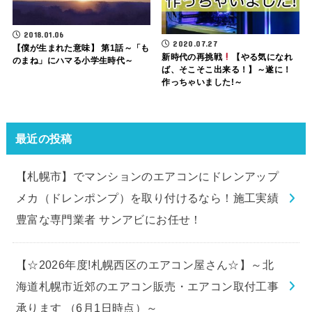
2018.01.06
2020.07.27
【僕が生まれた意味】 第1話～「も
新時代の再挑戦
【やる気になれ
のまね」にハマる小学生時代～
ば、そこそこ出来る！】～遂に！
作っちゃいました!～
最近の投稿
【札幌市】でマンションのエアコンにドレンアップ
メカ（ドレンポンプ）を取り付けるなら！施工実績
豊富な専門業者 サンアビにお任せ！
【☆2026年度!札幌西区のエアコン屋さん☆】～北
海道札幌市近郊のエアコン販売・エアコン取付工事
承ります （6月1日時点）～