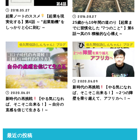
2018.05.27
起業ノートのススメ
【起業を現
2016.08.27
実化する】第4話 ～ ”起業動機”を
25歳から10年間の道のり【起業ま
しっかりと心に刻む ～
でに習慣化した ”7つのこと” 】第6
話〜其の5 積極的な心構え～
佐久間信語(しんちゃん）ブログ
佐久間信語(しんちゃん）ブログ
2020.06.09
新時代の再挑戦
【やる気になれ
2020.06.01
ば、そこそこ出来る！】～2つの障
壁を乗り越えて、アフリカへ！～
新時代の再挑戦
【やる気になれ
ば、そこそこ出来る！】～自分の
直感を信じて生きる！～
最近の投稿