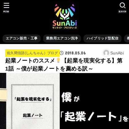
MENU
SEARCH
エアコン販売・工事
業務用エアコン洗浄
ハイブリッド型配信
2018.05.06
SunAbi
佐久間信語(しんちゃん）ブログ
起業ノートのススメ
【起業を現実化する】第
1話 ～僕が起業ノートを薦める訳～