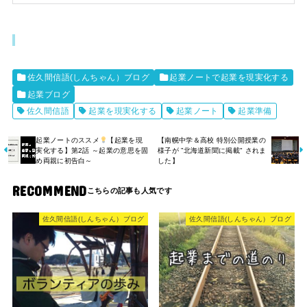
佐久間信語(しんちゃん）ブログ
起業ノートで起業を現実化する
起業ブログ
佐久間信語
起業を現実化する
起業ノート
起業準備
起業ノートのススメ
【起業を現
【南幌中学＆高校 特別公開授業の
実化する】第2話 ～起業の意思を固
様子が ”北海道新聞に掲載" されま
め両親に初告白～
した】
RECOMMEND
佐久間信語(しんちゃん）ブログ
佐久間信語(しんちゃん）ブログ