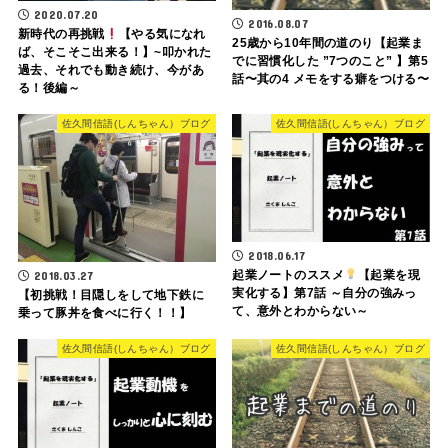
2020.07.20
2016.08.07
新時代の再挑戦
【やる気になれ
25歳から10年間の道のり【起業ま
ば、そこそこ出来る！】~叩かれた
でに習慣化した ”7つのこと” 】第5
過去、それでも動き続け、今があ
話〜其の4 メモをする癖をつける〜
る！後編～
佐久間信語(しんちゃん）ブログ
佐久間信語(しんちゃん）ブログ
2018.06.17
起業ノートのススメ
【起業を現
2018.03.27
実化する】第7話 ～自分の強みっ
【初挑戦！目隠しをして地下鉄に
て、意外とわからない～
乗って豚丼を食べに行く！！】
佐久間信語(しんちゃん）ブログ
佐久間信語(しんちゃん）ブログ