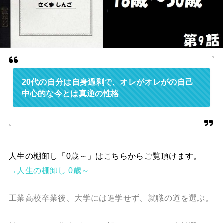
20代の自分は自身過剰で、オレがオレがの自己
中心的な今とは真逆の性格
人生の棚卸し「0歳～」はこちらからご覧頂けます。
→
人生の棚卸し 0歳～
工業高校卒業後、大学には進学せず、就職の道を選ぶ。