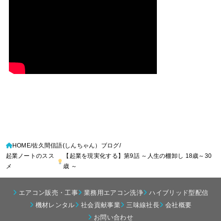
HOME
佐久間信語(しんちゃん）ブログ
起業ノートのスス
【起業を現実化する】第9話 ～人生の棚卸し 18歳～30
メ
歳 ～
エアコン販売・工事
業務用エアコン洗浄
ハイブリッド型配信
機材レンタル
社会貢献事業
三味線社長
会社概要
お問い合わせ