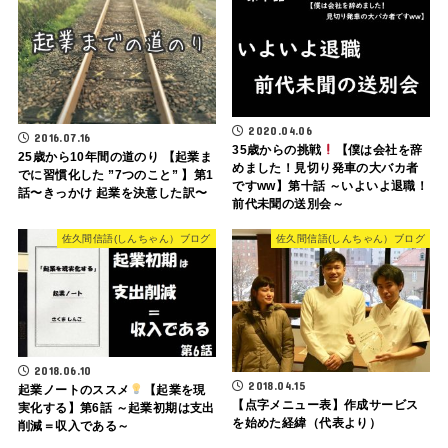
2020.04.06
2016.07.16
35歳からの挑戦
【僕は会社を辞
25歳から10年間の道のり 【起業ま
めました！見切り発車の大バカ者
でに習慣化した ”7つのこと” 】第1
ですww】第十話 ～いよいよ退職！
話〜きっかけ 起業を決意した訳〜
前代未聞の送別会～
佐久間信語(しんちゃん）ブログ
佐久間信語(しんちゃん）ブログ
2018.06.10
2018.04.15
起業ノートのススメ
【起業を現
【点字メニュー表】作成サービス
実化する】第6話 ～起業初期は支出
を始めた経緯（代表より）
削減＝収入である～