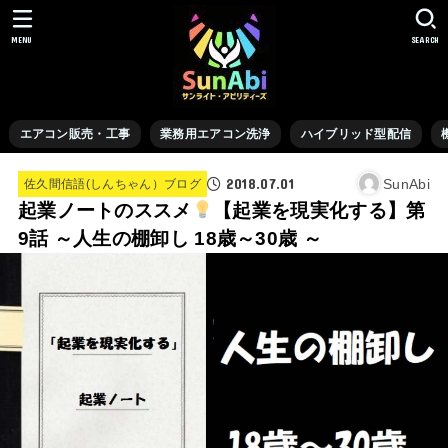
MENU
SEARCH
エアコン販売・工事
業務用エアコン洗浄
ハイブリッド型配信
2018.07.01
SunAbi
佐久間信語(しんちゃん）ブログ
起業ノートのススメ
【起業を現実化する】第
9話 ～人生の棚卸し 18歳～30歳 ～