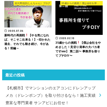
佐久間信語(しんちゃん）ブログ
35歳からの挑戦！僕は会社を辞めた
2020.07.06
新時代の再挑戦
【やる気になれ
2020.02.10
ば、そこそこ出来る！】~叩かれた
35歳からの挑戦
【僕は会社をや
過去、それでも動き続け、今があ
めました！見切り発車の大バカ者
る！前編～
ですww】 第二話〜 事務所を借り
てプチDIY〜
最近の投稿
【札幌市】でマンションのエアコンにドレンアップ
メカ（ドレンポンプ）を取り付けるなら！施工実績
豊富な専門業者 サンアビにお任せ！