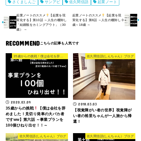
さくましんご
サンアビ
佐久間信語
起業ノート
起業ノートのススメ
【起業を現
起業ノートのススメ
【起業を現
実化する】第10話 ～人生の棚卸し
実化する】第8話 ～人生の棚卸し 0
「結婚観をカミングアウト」（30
歳～18歳 ～
歳） ～
RECOMMEND
35歳からの挑戦！僕は会社を辞めた
佐久間信語(しんちゃん）ブログ
2020.03.09
2018.03.03
35歳からの挑戦
【僕は会社を辞
【視覚障がい者の世界】視覚障が
めました！見切り発車の大バカ者
い者の裕里ちゃんが一人旅から帰
ですww】第六話 ～事業プランを
還！
100個ひねり出せ！！～
佐久間信語(しんちゃん）ブログ
佐久間信語(しんちゃん）ブログ