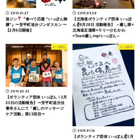
2019.01.27
2019.09.28
追ジン
『食べて応援 ”いっぽん御
【北海道ボランティア団体 いっぽ
膳”』〜安平町追分ジンギスカン 〜
ん☝️9月28日 活動報告】 ～癒し隊×
【2月6日開催】
北海道足湯隊×ラリー@むかわ
×Team癒しing×いっぽん～
いっぽん
いっぽん
2019.02.23
【ボランティア団体 いっぽん！2月
23日の活動報告】〜安平町追分法
養寺さんにて「癒しのマッサージ
ケア活動」第13回目〜
2019.01.16
【ボランティア団体 いっぽん☝️1月