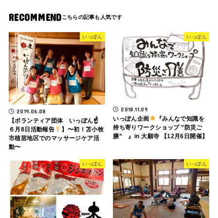
RECOMMEND
いっぽん
いっぽん
2018.11.09
2019.06.08
いっぽん企画
『みんなで知識を
【ボランティア団体 いっぽん☝
持ち寄りワークショップ ”防災ご
６月8日活動報告
】〜初！苫小牧
膳” 』in 大願寺 【12月6日開催】
市植苗地区でのマッサージケア活
動〜
いっぽん
いっぽん