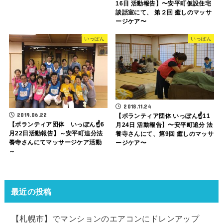
16日 活動報告】〜安平町仮設住宅
談話室にて、 第２回 癒しのマッサ
ージケア〜
いっぽん
いっぽん
2018.11.24
2019.06.22
【ボランティア団体 いっぽん☝️11
【ボランティア団体 いっぽん☝️6
月24日 活動報告】〜安平町追分 法
月22日活動報告】～安平町追分法
養寺さんにて、第9回 癒しのマッサ
養寺さんにてマッサージケア活動
ージケア〜
～
最近の投稿
【札幌市】でマンションのエアコンにドレンアップ