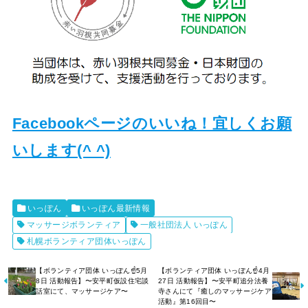
Facebookページのいいね！宜しくお願
いします(^ ^)
いっぽん
いっぽん最新情報
マッサージボランティア
一般社団法人 いっぽん
札幌ボランティア団体いっぽん
【ボランティア団体 いっぽん☝️5月
【ボランティア団体 いっぽん☝️4月
8日 活動報告】〜安平町仮設住宅談
27日 活動報告】〜安平町追分法養
話室にて、マッサージケア〜
寺さんにて『癒しのマッサージケア
活動』第16回目〜