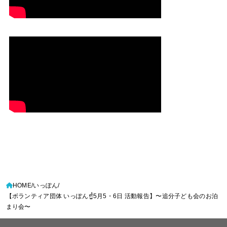
HOME
いっぽん
【ボランティア団体 いっぽん☝️5月5・6日 活動報告】〜追分子ども会のお泊
まり会〜