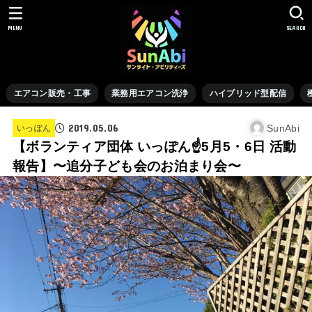
MENU
SEARCH
エアコン販売・工事
業務用エアコン洗浄
ハイブリッド型配信
2019.05.06
SunAbi
いっぽん
【ボランティア団体 いっぽん☝️5月5・6日 活動
報告】〜追分子ども会のお泊まり会〜