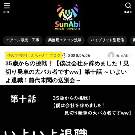
MENU
SEARCH
エアコン販売・工事
業務用エアコン洗浄
ハイブリッド型配信
2020.04.06
SunAbi
佐久間信語(しんちゃん）ブログ
35歳からの挑戦
【僕は会社を辞めました！見
切り発車の大バカ者ですww】第十話 ～いよい
よ退職！前代未聞の送別会～