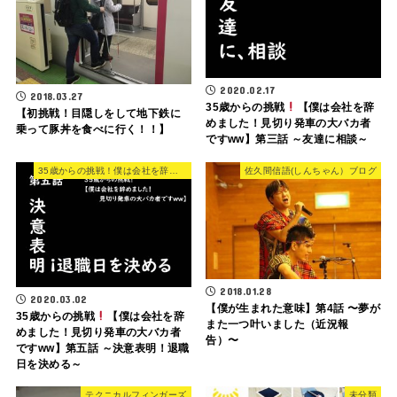
2020.02.17
2018.03.27
35歳からの挑戦
【僕は会社を辞
【初挑戦！目隠しをして地下鉄に
めました！見切り発車の大バカ者
乗って豚丼を食べに行く！！】
ですww】第三話 ～友達に相談～
35歳からの挑戦！僕は会社を辞めた
佐久間信語(しんちゃん）ブログ
2018.01.28
2020.03.02
【僕が生まれた意味】第4話 〜夢が
35歳からの挑戦
【僕は会社を辞
また一つ叶いました（近況報
めました！見切り発車の大バカ者
告）〜
ですww】第五話 ～決意表明！退職
日を決める～
テクニカルフィンガーズ
未分類