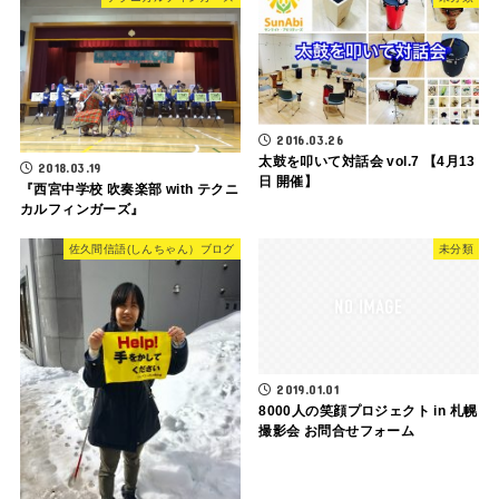
2016.03.26
太鼓を叩いて対話会 vol.7 【4月13
2018.03.19
日 開催】
『西宮中学校 吹奏楽部 with テクニ
カルフィンガーズ』
佐久間信語(しんちゃん）ブログ
未分類
2019.01.01
8000人の笑顔プロジェクト in 札幌
撮影会 お問合せフォーム