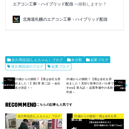
佐久間信語(しんちゃん）ブログ
未分類
起業ブログ
佐久間信語のブログ
起業ブログ
35歳からの挑戦
【僕は会社を辞
35歳からの挑戦
【僕は会社を辞
めました！】第2章 第二話 ～会社
めました！見切り発車の大バカ者で
名が決定！～
すww】第九話 ～起業準備中の名刺
作成～
RECOMMEND
佐久間信語(しんちゃん）ブログ
35歳からの挑戦！僕は会社を辞めた