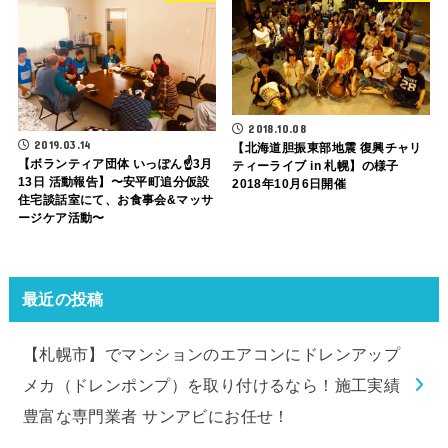
2018.10.08
2019.03.14
【北海道胆振東部地震 復興チャリ
【ボランティア団体 いっぽん☝️3月
ティーライブ in 札幌】の様子
13日 活動報告】〜安平町追分仮設
2018年10月6日開催
住宅談話室にて、お食事会&マッサ
ージケア活動〜
最近の投稿
【札幌市】でマンションのエアコンにドレンアップ
メカ（ドレンポンプ）を取り付けるなら！施工実績
豊富な専門業者 サンアビにお任せ！