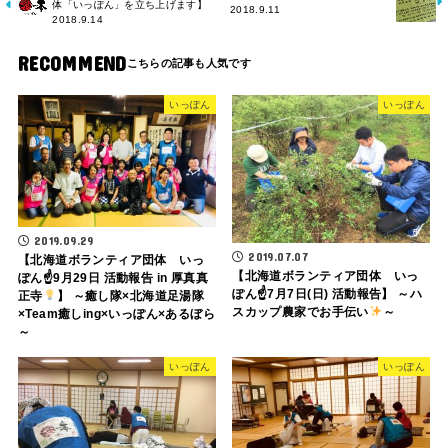
体「いっぽん」を立ち上げます】
2018.9.11
2018.9.14
RECOMMEND
いっぽん
いっぽん
2019.09.29
2019.07.07
【北海道ボランティア団体 いっ
【北海道ボランティア団体 いっ
ぽん☝
9月29日 活動報告 in 厚真真
ぽん☝7月7日(日) 活動報告】 ～ハ
正寺
】 ～癒し隊×北海道足湯隊
スカップ農家でお手伝い
～
×Team癒しing×いっぽん×あるぼら
～
いっぽん
いっぽん