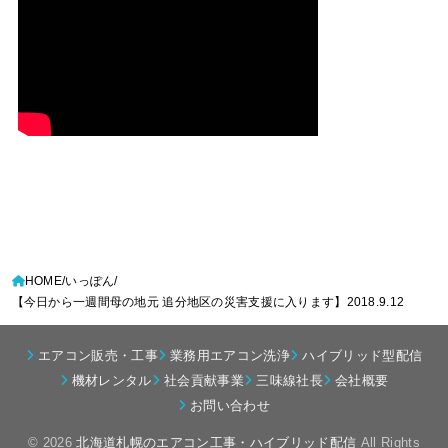
HOME
いっぽん
【今日から一週間母の地元 追分地区の災害支援に入ります】2018.9.12
エアコン販売・工事
業務用エアコン洗浄
ハイブリッド型配信
機材レンタル
社会貢献事業
三味線社長
会社概要
お問い合わせ
© 2026
北海道札幌のエアコン工事・ハイブリッド配信
All Rights