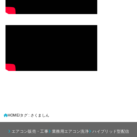
HOME
タグ : さくましん
エアコン販売・工事
業務用エアコン洗浄
ハイブリッド型配信