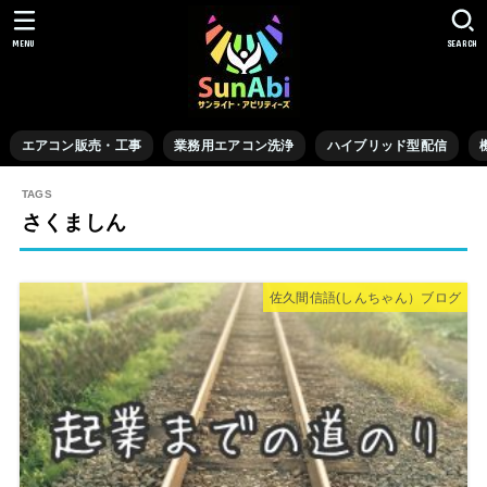
MENU
SEARCH
エアコン販売・工事
業務用エアコン洗浄
ハイブリッド型配信
さくましん
佐久間信語(しんちゃん）ブログ