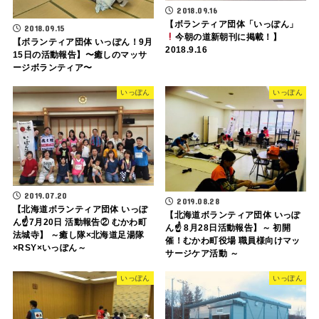
2018.09.16
【ボランティア団体「いっぽん」
2018.09.15
今朝の道新朝刊に掲載！】
【ボランティア団体 いっぽん！9月
2018.9.16
15日の活動報告】〜癒しのマッサ
ージボランティア〜
いっぽん
いっぽん
2019.07.20
2019.08.28
【北海道ボランティア団体 いっぽ
【北海道ボランティア団体 いっぽ
ん☝️7月20日 活動報告② むかわ町
ん☝️ 8月28日活動報告】～ 初開
法城寺】 ～癒し隊×北海道足湯隊
催！むかわ町役場 職員様向けマッ
×RSY×いっぽん～
サージケア活動 ～
いっぽん
いっぽん