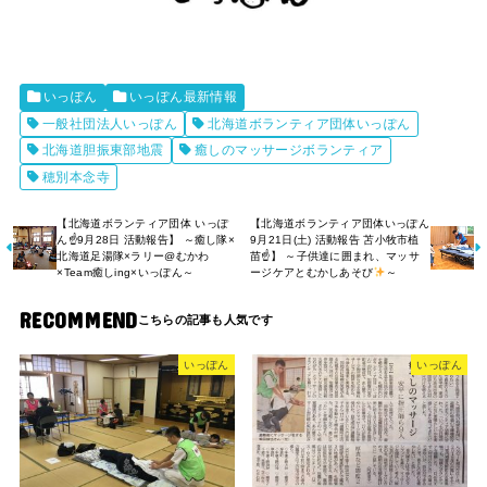
いっぽん
いっぽん最新情報
一般社団法人いっぽん
北海道ボランティア団体いっぽん
北海道胆振東部地震
癒しのマッサージボランティア
穂別本念寺
【北海道ボランティア団体 いっぽ
【北海道ボランティア団体いっぽん
ん☝️9月28日 活動報告】 ～癒し隊×
9月21日(土) 活動報告 苫小牧市植
北海道足湯隊×ラリー@むかわ
苗☝】 ～子供達に囲まれ、マッサ
×Team癒しing×いっぽん～
ージケアとむかしあそび
～
RECOMMEND
いっぽん
いっぽん