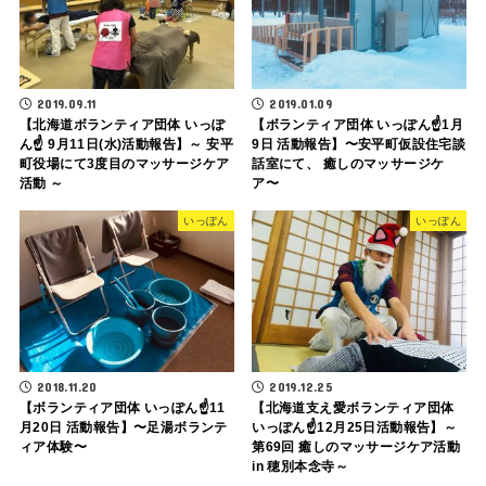
2019.09.11
2019.01.09
【北海道ボランティア団体 いっぽ
【ボランティア団体 いっぽん☝️1月
ん☝️ 9月11日(水)活動報告】～ 安平
9日 活動報告】〜安平町仮設住宅談
町役場にて3度目のマッサージケア
話室にて、 癒しのマッサージケ
活動 ～
ア〜
いっぽん
いっぽん
2018.11.20
2019.12.25
【ボランティア団体 いっぽん☝️11
【北海道支え愛ボランティア団体
月20日 活動報告】〜足湯ボランテ
いっぽん☝️12月25日活動報告】～
ィア体験〜
第69回 癒しのマッサージケア活動
in 穂別本念寺～