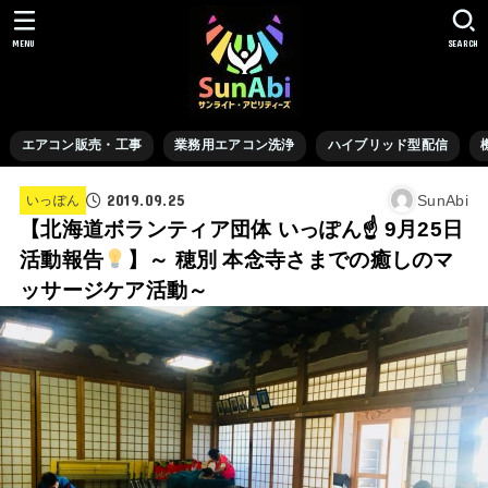
MENU
SEARCH
エアコン販売・工事
業務用エアコン洗浄
ハイブリッド型配信
2019.09.25
SunAbi
いっぽん
【北海道ボランティア団体 いっぽん☝
9月25日
活動報告
】～ 穂別 本念寺さまでの癒しのマ
ッサージケア活動～