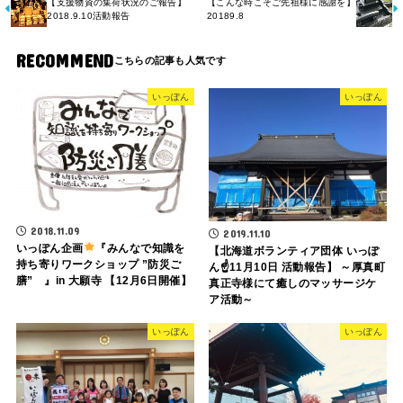
【支援物資の集荷状況のご報告】
【こんな時こそご先祖様に感謝を】
2018.9.10活動報告
20189.8
RECOMMEND
いっぽん
いっぽん
2018.11.09
2019.11.10
いっぽん企画
『みんなで知識を
【北海道ボランティア団体 いっぽ
持ち寄りワークショップ ”防災ご
ん☝️11月10日 活動報告】 ～厚真町
膳” 』in 大願寺 【12月6日開催】
真正寺様にて癒しのマッサージケ
ア活動～
いっぽん
いっぽん