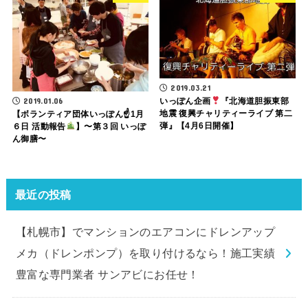
2019.03.21
いっぽん企画
『北海道胆振東部
2019.01.06
地震 復興チャリティーライブ 第二
【ボランティア団体いっぽん☝
1月
弾』【4月6日開催】
６日 活動報告
】〜第３回 いっぽ
ん御膳〜
最近の投稿
【札幌市】でマンションのエアコンにドレンアップ
メカ（ドレンポンプ）を取り付けるなら！施工実績
豊富な専門業者 サンアビにお任せ！