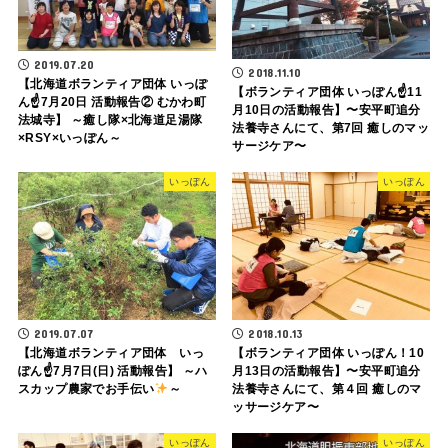
2019.07.20
2018.11.10
【北海道ボランティア団体 いっぽ
【ボランティア団体 いっぽん☝️11
ん☝️7月20日 活動報告② むかわ町
月10日の活動報告】〜安平町追分
法城寺】 ～癒し隊×北海道足湯隊
法養寺さんにて、第7回 癒しのマッ
×RSY×いっぽん～
サージケア〜
いっぽん
いっぽん
2019.07.07
2018.10.13
【北海道ボランティア団体 いっ
【ボランティア団体 いっぽん！10
ぽん☝7月7日(日) 活動報告】 ～ハ
月13日の活動報告】〜安平町追分
スカップ農家でお手伝い
～
法養寺さんにて、第４回 癒しのマ
ッサージケア〜
いっぽん
いっぽん