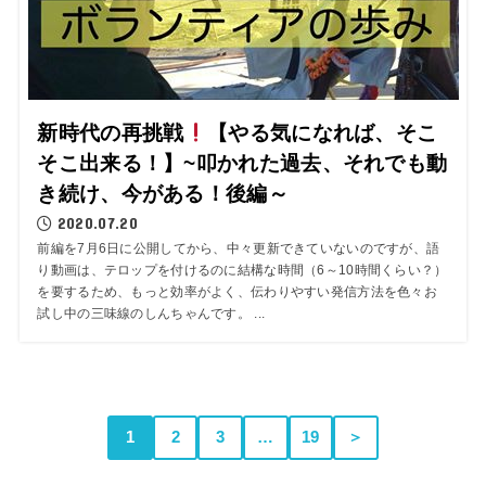
新時代の再挑戦
【やる気になれば、そこ
そこ出来る！】~叩かれた過去、それでも動
き続け、今がある！後編～
2020.07.20
前編を7月6日に公開してから、中々更新できていないのですが、語
り動画は、テロップを付けるのに結構な時間（6～10時間くらい？）
を要するため、もっと効率がよく、伝わりやすい発信方法を色々お
試し中の三味線のしんちゃんです。 ...
1
2
3
…
19
＞