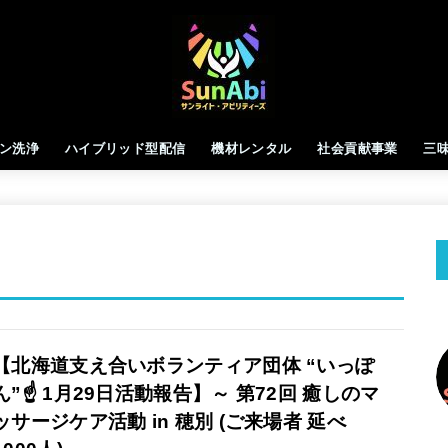
ン洗浄
ハイブリッド型配信
機材レンタル
社会貢献事業
三
【北海道支え合いボランティア団体 “いっぽ
ん”☝️ 1月29日活動報告】～ 第72回 癒しのマ
ッサージケア活動 in 穂別 (ご来場者 延べ