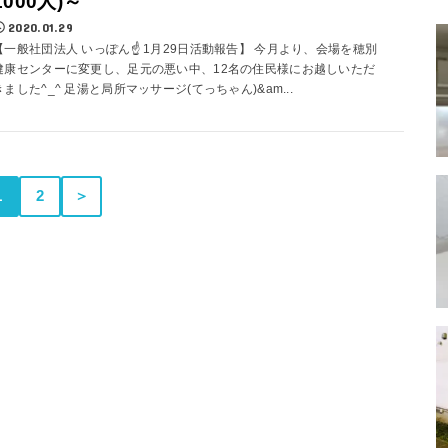
1000人)～
2020.01.29
【一般社団法人 いっぽん☝️ 1月29日活動報告】 今月より、会場を穂別
健康センターに変更し、足元の悪い中、12名の住民様にお越しいただ
きました^_^ 足湯と局所マッサージ(てっちゃん)&am...
1
2
＞