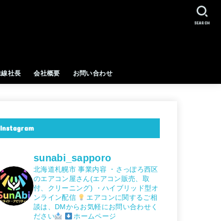
SEARCH
味線社長
会社概要
お問い合わせ
Instagram
sunabi_sapporo
北海道札幌市
事業内容
・さっぽろ西区
のエアコン屋さん(エアコン販売、取
付、クリーニング)
・ハイブリッド型オ
ンライン配信
エアコンに関するご相
談は、DMからお気軽にお問い合わせく
ださい
ホームページ