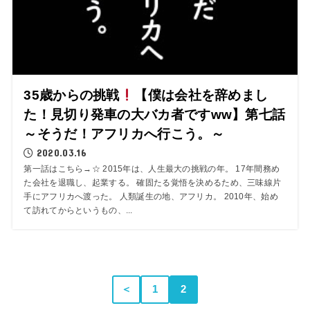
35歳からの挑戦
【僕は会社を辞めまし
た！見切り発車の大バカ者ですww】第七話
～そうだ！アフリカへ行こう。～
2020.03.16
第一話はこちら→☆ 2015年は、人生最大の挑戦の年。 17年間務め
た会社を退職し、起業する。 確固たる覚悟を決めるため、三味線片
手にアフリカへ渡った。 人類誕生の地、アフリカ。 2010年、始め
て訪れてからというもの、...
＜
1
2