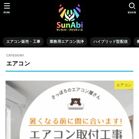
MENU
SEARCH
エアコン販売・工事
業務用エアコン洗浄
ハイブリッド型配信
エアコン
エアコン