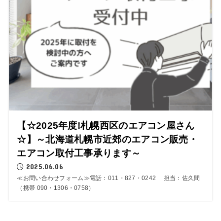
【☆2025年度!札幌西区のエアコン屋さん
☆】～北海道札幌市近郊のエアコン販売・
エアコン取付工事承ります～
2025.06.06
≪お問い合わせフォーム≫電話：011・827・0242 担当：佐久間
（携帯 090・1306・0758）