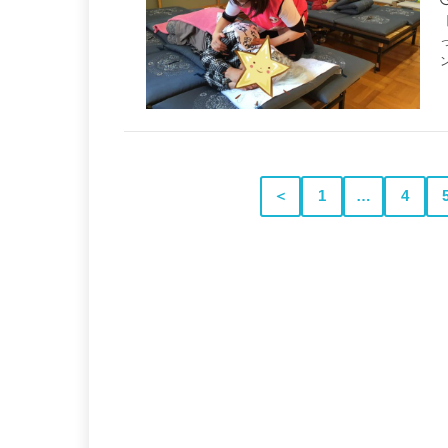
＜
1
…
4