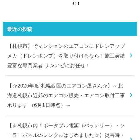
せ！
最近の投稿
【札幌市】でマンションのエアコンにドレンアップ
メカ（ドレンポンプ）を取り付けるなら！施工実績
豊富な専門業者 サンアビにお任せ！
【☆2026年度!札幌西区のエアコン屋さん☆】～北
海道札幌市近郊のエアコン販売・エアコン取付工事
承ります （6月1日時点）～
【☆札幌市内！ポータブル電源（バッテリー）・ソ
ーラーパネルのレンタルはじめました☆】災害時・