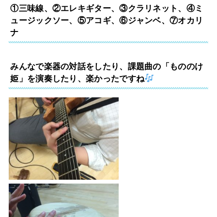
①三味線、②エレキギター、③クラリネット、④ミ
ュージックソー、⑤アコギ、⑥ジャンベ、⑦オカリ
ナ
みんなで楽器の対話をしたり、課題曲の「もののけ
姫」を演奏したり、楽かったですね