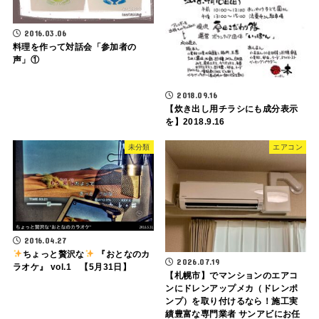
2016.03.06
料理を作って対話会「参加者の
声」①
2018.09.16
【炊き出し用チラシにも成分表示
を】2018.9.16
未分類
エアコン
2016.04.27
ちょっと贅沢な
『おとなのカ
2026.07.19
ラオケ』 vol.1 【5月31日】
【札幌市】でマンションのエアコ
ンにドレンアップメカ（ドレンポ
ンプ）を取り付けるなら！施工実
績豊富な専門業者 サンアビにお任